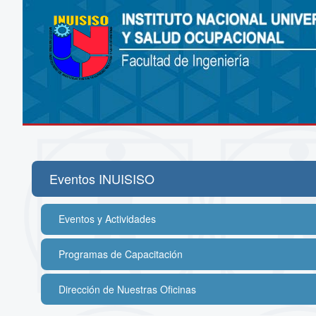
Eventos INUISISO
Eventos y Actividades
Cuarto Congreso Internacional de Seguri
Programas de Capacitación
Fechas:
Ofrecemos una variedad de programas 
Dirección de Nuestras Oficinas
Industrial y Salud Ocupacional:
Modalidad:
Dirección: